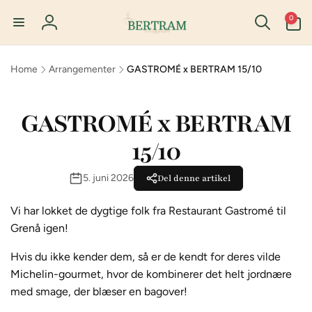
Gå til
0
0
indhold
varer
Log
ind
Home
Arrangementer
GASTROMÉ x BERTRAM 15/10
GASTROMÉ x BERTRAM
15/10
5. juni 2026
Del denne artikel
Vi har lokket de dygtige folk fra Restaurant Gastromé til
Grenå igen
!
Hvis du ikke kender dem, så er de kendt for deres vilde
Michelin-gourmet, hvor de kombinerer det helt jordnære
med smage, der blæser en bagover
!